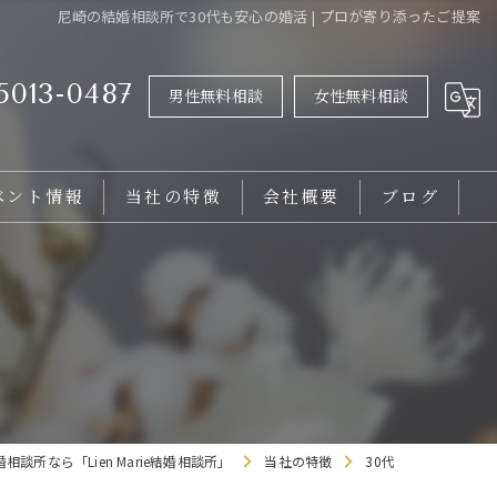
尼崎の結婚相談所で30代も安心の婚活 | プロが寄り添ったご提案
5013-0487
男性無料相談
女性無料相談
ベント情報
当社の特徴
会社概要
ブログ
女性
男性
20代
30代
相談所なら「Lien Marie結婚相談所」
当社の特徴
30代
バツイチ