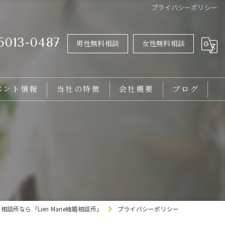
プライバシーポリシー
5013-0487
男性無料相談
女性無料相談
ベント情報
当社の特徴
会社概要
ブログ
女性
男性
20代
30代
談所なら「Lien Marie結婚相談所」
プライバシーポリシー
バツイチ