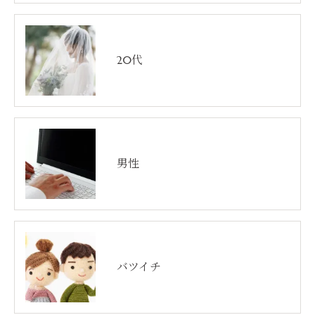
20代
男性
バツイチ