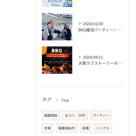
2024/10/30
BBQ婚活パーティー✨ 開催ご報告！
2024/09/11
大阪ラブストーリーの初リアルParty開催✨
タグ
Tags
結婚相談
合コン 30代
パーティー
尼崎
結婚相談所
成婚
シングル