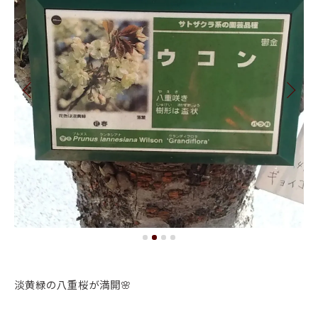
淡黄緑の八重桜が満開🌸