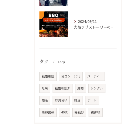
2024/09/11
大阪ラブストーリーの初リアルParty開催✨
タグ
Tags
結婚相談
合コン 30代
パーティー
尼崎
結婚相談所
成婚
シングル
婚活
お見合い
妊活
デート
高齢出産
40代
縁結び
親御様