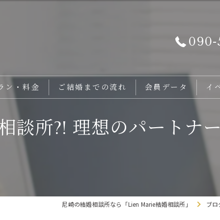
090-
ラン・料金
ご結婚までの流れ
会員データ
イ
相談所?! 理想のパートナ
尼崎の結婚相談所なら「Lien Marie結婚相談所」
ブロ