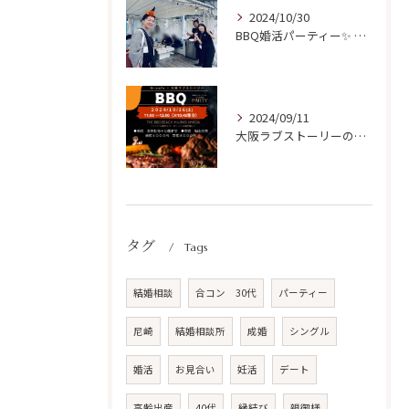
2024/10/30
BBQ婚活パーティー✨ 開催ご報告！
2024/09/11
大阪ラブストーリーの初リアルParty開催✨
タグ
Tags
結婚相談
合コン 30代
パーティー
尼崎
結婚相談所
成婚
シングル
婚活
お見合い
妊活
デート
高齢出産
40代
縁結び
親御様