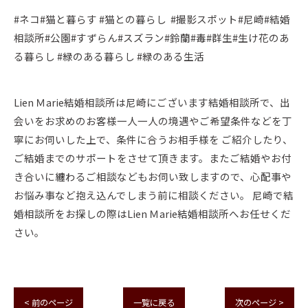
#ネコ#猫と暮らす #猫との暮らし #撮影スポット#尼崎#結婚
相談所#公園#すずらん#スズラン#鈴蘭#毒#群生#生け花のあ
る暮らし #緑のある暮らし #緑のある生活
Lien Ｍarie結婚相談所は尼崎にございます結婚相談所で、出
会いをお求めのお客様一人一人の境遇やご希望条件などを丁
寧にお伺いした上で、条件に合うお相手様を ご紹介したり、
ご結婚までのサポートをさせて頂きます。またご結婚やお付
き合いに纏わるご相談などもお伺い致しますので、心配事や
お悩み事など抱え込んでしまう前に相談ください。 尼崎で結
婚相談所をお探しの際はLien Ｍarie結婚相談所へお任せくだ
さい。
< 前のページ
一覧に戻る
次のページ >