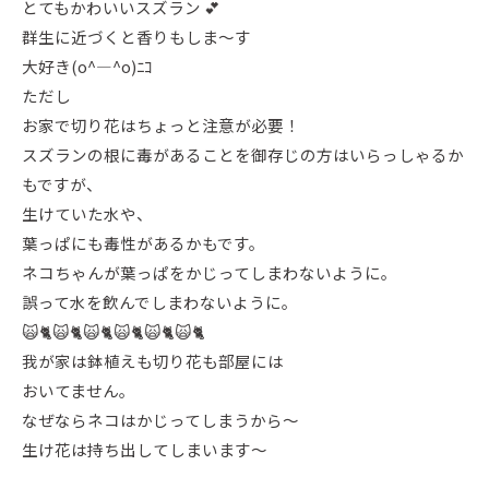
とてもかわいいスズラン 💕
群生に近づくと香りもしま～す
大好き(o^―^o)ﾆｺ
ただし
お家で切り花はちょっと注意が必要！
スズランの根に毒があることを御存じの方はいらっしゃるか
もですが、
生けていた水や、
葉っぱにも毒性があるかもです。
ネコちゃんが葉っぱをかじってしまわないように。
誤って水を飲んでしまわないように。
🙀🐈🙀🐈🙀🐈🙀🐈🙀🐈🙀🐈
我が家は鉢植えも切り花も部屋には
おいてません。
なぜならネコはかじってしまうから～
生け花は持ち出してしまいます～