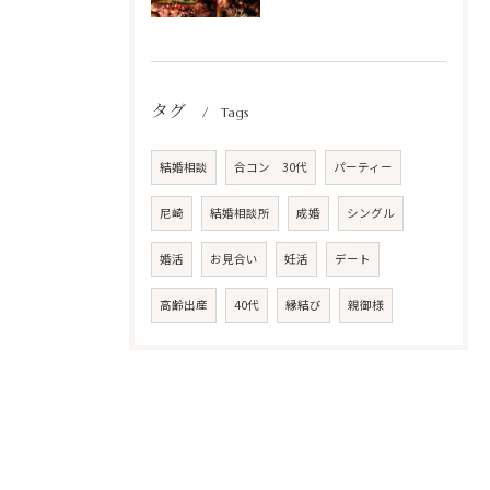
タグ
Tags
結婚相談
合コン 30代
パーティー
尼崎
結婚相談所
成婚
シングル
婚活
お見合い
妊活
デート
高齢出産
40代
縁結び
親御様