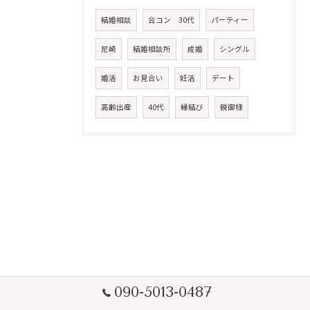
結婚相談
合コン 30代
パーティー
尼崎
結婚相談所
成婚
シングル
婚活
お見合い
妊活
デート
高齢出産
40代
縁結び
親御様
090-5013-0487