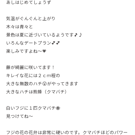
あしはじめてしょうず
気温がぐんぐんと上がり
木々は青々と
景色は夏に近づいているようです🎵♪
いろんなデートプラン💕💕
楽しみですよね～💗
藤が綺麗に咲いてます！
キレイな花には２ｃｍ程の
大きな無数のハチ😮がやってきます
大きなハチは熊蜂（クマバチ）
白いフジに１匹クマバチ🐝
見つけてね～
フジの花の花弁は非常に硬いのです。クマバチほどのパワー