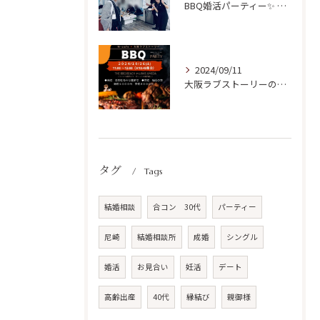
BBQ婚活パーティー✨ 開催ご報告！
2024/09/11
大阪ラブストーリーの初リアルParty開催✨
タグ
Tags
結婚相談
合コン 30代
パーティー
尼崎
結婚相談所
成婚
シングル
婚活
お見合い
妊活
デート
高齢出産
40代
縁結び
親御様