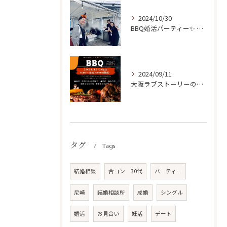
2024/10/30
BBQ婚活パーティー✨ 開催ご報告！
2024/09/11
大阪ラブストーリーの初リアルParty開催✨
タグ
Tags
結婚相談
合コン 30代
パーティー
尼崎
結婚相談所
成婚
シングル
婚活
お見合い
妊活
デート