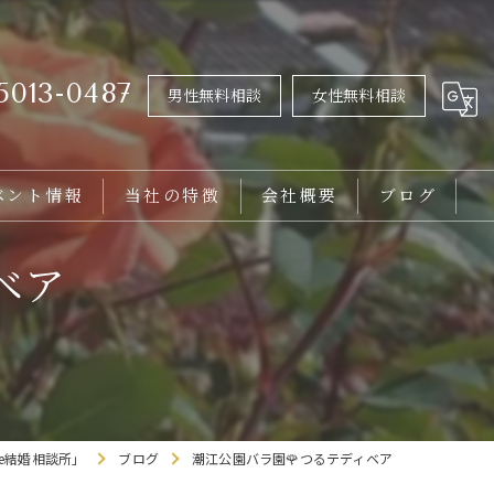
5013-0487
男性無料相談
女性無料相談
ベント情報
当社の特徴
会社概要
ブログ
女性
ベア
男性
20代
30代
ie結婚相談所」
ブログ
潮江公園バラ園🌹つるテディベア
バツイチ