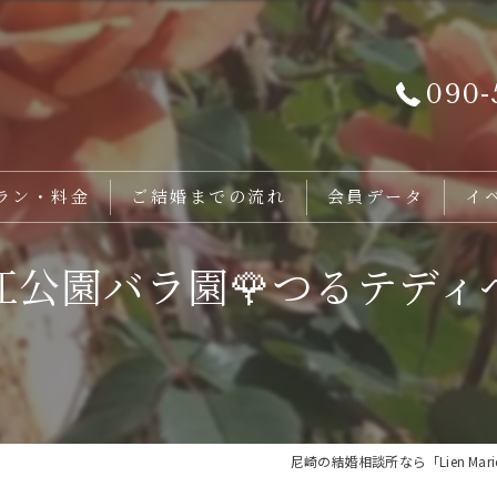
090-
ラン・料金
ご結婚までの流れ
会員データ
イ
江公園バラ園🌹つるテディ
尼崎の結婚相談所なら「Lien Mar