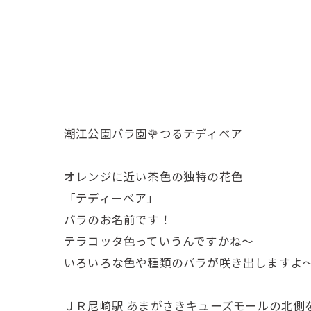
潮江公園バラ園🌹つるテディベア
オレンジに近い茶色の独特の花色
「テディーベア」
バラのお名前です！
テラコッタ色っていうんですかね～
いろいろな色や種類のバラが咲き出しますよ～(^
ＪＲ尼崎駅 あまがさきキューズモールの北側