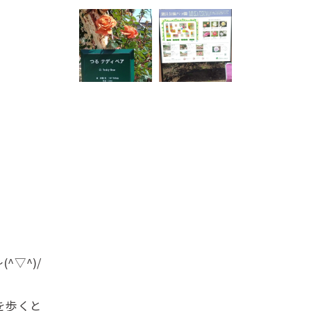
▽^)/
を歩くと