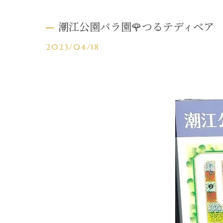
潮江公園バラ園🌹つるテディベア
2023/04/18